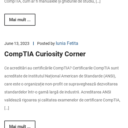
CompTIA, cum ar fi manualele și ghidurile de studiu, […]
Mai mult ...
Iunia Fetita
June 13, 2023
Posted by
CompTIA Curiosity Corner
Ce acreditări au certificările CompTIA? Certificarile CompTIA sunt
acreditate de Institutul Național American de Standarde (ANSI),
care este o organizație non-profit ce supraveghează dezvoltarea
standardelor într-o gamă largă de industrii. Acreditarea ANSI
validează rigoarea și calitatea examenelor de certificare CompTIA,
[…]
Mai mult ...