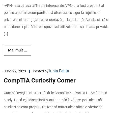
-VPN- Iată câteva #ITfacts interesante: VPN-ul a fost creat inițial
pentru a permite companiilor să ofere acces sigur la rețelele lor
private pentru angajații care lucrează de la distanță. Acesta oferă o
conexiune criptată între dispozitivul utilizatorului și rețeaua privată.
[…]
Mai mult ...
Iunia Fetita
June 29, 2023
Posted by
CompTIA Curiosity Corner
Cum să înveți pentru certificările CompTIA? – Partea I – Self-paced
study: Dacă ești disciplinat și autonom în învățare, poți alege să
studiezi pe cont propriu. Utilizează materialele oficiale oferite de