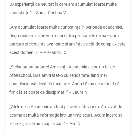
„O experiență de neuitat în care am acumulat foarte multe
cunoștințe.” – Sonia-Cristina V.
„Am acumulat foarte multe cunoștințe în perioada academiei.
Deși credeam că ne vom concentra pe lucrurile de bază, am
parcurs și elemente avansate și am înțeles cât de complex este
acest domeniu.” – Alexandru C.
„Stelaaaaaaaaaaare! Am simțit Academia ca pe un fel de
Afterschool, însă am tratat-o cu seriozitate, fiind mai
conștiincioasă decât la facultate. Andrei Sima ne-a făcut să
fim cât se poate de disciplinați.” – Laura N.
„Zilele de la Academie au fost pline de entuziasm. Am avut de
acumulat multă informație într-un timp scurt. Acum încerc să
le triez și să le pun cap la cap.” – Alin N.