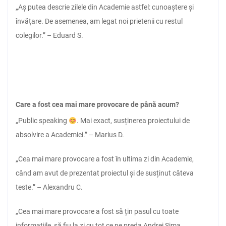
„Aș putea descrie zilele din Academie astfel: cunoaștere și
învățare. De asemenea, am legat noi prietenii cu restul
colegilor.” – Eduard S.
Care a fost cea mai mare provocare de până acum?
„Public speaking
. Mai exact, susținerea proiectului de
absolvire a Academiei.” – Marius D.
„Cea mai mare provocare a fost în ultima zi din Academie,
când am avut de prezentat proiectul și de susținut câteva
teste.” – Alexandru C.
„Cea mai mare provocare a fost să țin pasul cu toate
informațiile, să fiu la zi cu tot ce ne preda Andrei Sima,