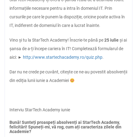
informațiile necesare pentru a intra în domeniul IT. Prin
cursurile pe care le punem la dispoziție, oricine poate activa în
IT, indiferent de domeniul în care a lucrat înainte.
Vino și tu la StarTech Academy! Înscrie-te până pe
25 iulie
și ai
șansa de a-ți începe cariera în IT! Completează formularul de
aici: ►
http://www.startechacademy.ro/quiz.php
.
Dar nu ne crede pe cuvânt, citește ce ne-au povestit absolvenții
din ediția lunii iunie a Academiei
Interviu StarTech Academy iunie
Bună! Sunteți proaspeți absolvenți ai StarTech Academy,
felicitări! Spuneți-mi, vă rog, cum ați caracteriza zilele din
Academie?