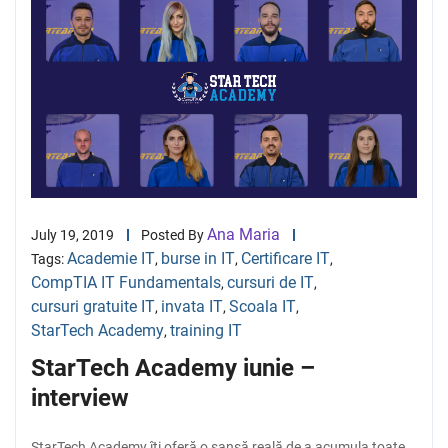
Ana Maria
July 19, 2019
Posted By
Academie IT
burse in IT
Certificare IT
Tags:
,
,
,
CompTIA IT Fundamentals
cursuri de IT
,
,
cursuri gratuite IT
invata IT
Scoala IT
,
,
,
StarTech Academy
training IT
,
StarTech Academy iunie –
interview
StarTech Academy îți oferă o șansă reală de a acumula toate