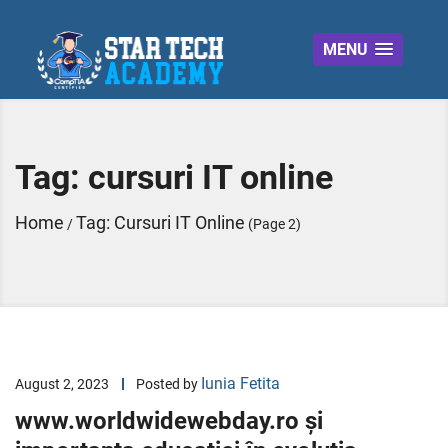
MENU
Tag:
cursuri IT online
Home
Tag:
Cursuri IT Online
/
(Page 2)
Iunia Fetita
August 2, 2023
Posted by
www.worldwidewebday.ro și