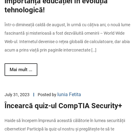
importanța educației în evoluția
tehnologică!
Într-o dimineață caldă de august, în urmă cu câțiva ani, o nouă lume
fascinantă și misterioasă a fost dezvăluită omenirii – World Wide
Web-ul. Internetul devenise o rețea globală de calculatoare, dar abia
acum a prins viață prin paginile interconectate […]
Mai mult ...
Iunia Fetita
July 31, 2023
Posted by
Încearcă quiz-ul CompTIA Security+
Haide să începem împreună această călătorie în lumea securității
cibernetice! Participă la quiz-ul nostru și pregătește-te să te